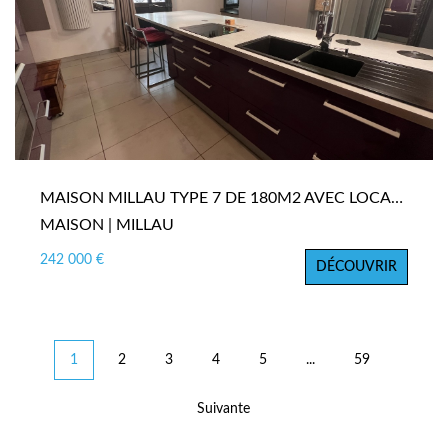
MAISON MILLAU TYPE 7 DE 180M2 AVEC LOCAL COMMERCIAL OU STUDIO SEPARÉ
MAISON | MILLAU
242 000 €
DÉCOUVRIR
1
2
3
4
5
...
59
Suivante