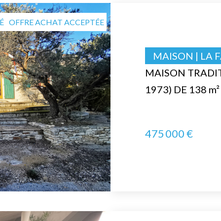
É
OFFRE ACHAT ACCEPTÉE
MAISON | LA F
MAISON TRADIT
1973) DE 138 m
475 000 €