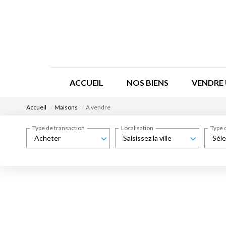
ACCUEIL
NOS BIENS
VENDRE 
Accueil
Maisons
A vendre
Type de transaction
Localisation
Type 
Acheter
Saisissez la ville
Séle