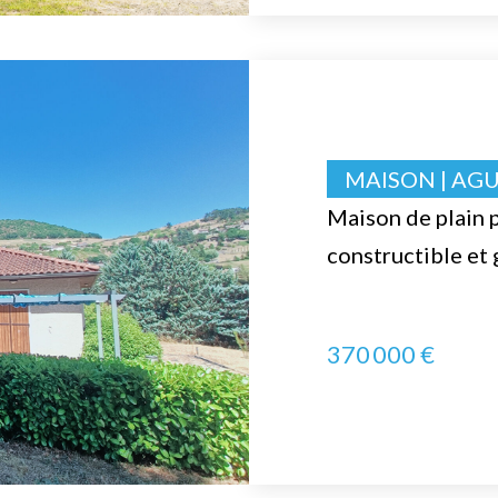
MAISON | AG
Maison de plain p
constructible et
370 000 €