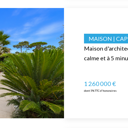
MAISON | CA
Maison d'archite
calme et à 5 minu
1 260 000 €
dont 5% TTC d'honoraires