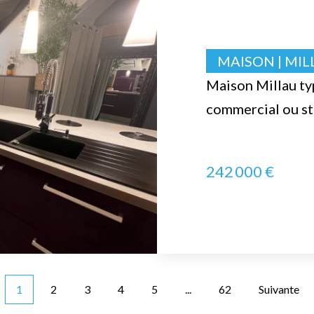
MAISON | MIL
Maison Millau ty
commercial ou st
242 000 €
1
2
3
4
5
...
62
Suivante