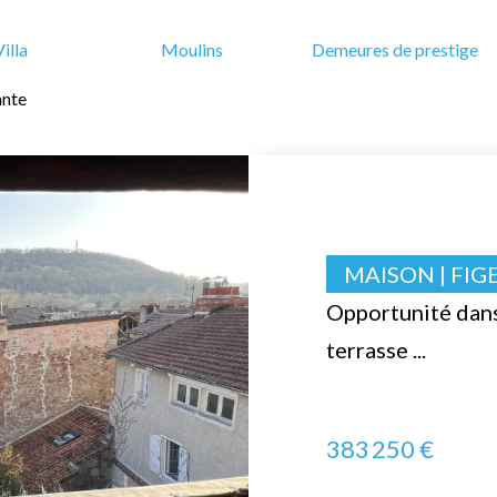
Villa
Moulins
Demeures de prestige
ante
MAISON | FIG
Opportunité dan
terrasse ...
383 250 €