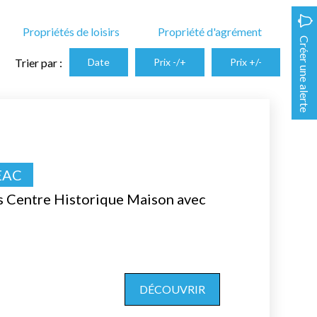
Propriétés de loisirs
Propriété d'agrément
Créer une alerte
Trier par :
Date
Prix -/+
Prix +/-
EAC
s Centre Historique Maison avec
DÉCOUVRIR